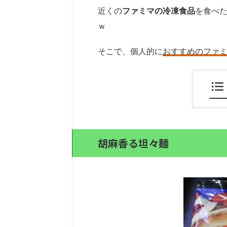
近くの
ファミマの冷凍食品
を食べ
ｗ
そこで、個人的に
おすすめのファ
胡麻香る坦々麺