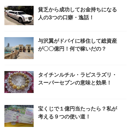
貧乏から成功してお金持ちになる
人の3つの口癖・逸話！
与沢翼がドバイに移住して総資産
が〇〇億円！何で稼いだの？
タイチンルチル・ラピスラズリ・
スーパーセブンの意味と効果！
宝くじで１億円当たったら？私が
考える９つの使い道！