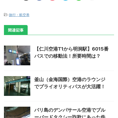
-
旅行・航空券
関連記事
【仁川空港T1から明洞駅】6015番
バスでの移動法！所要時間は？
釜山（金海国際）空港のラウンジ
でプライオリティパスが大活躍！
バリ島のデンパサール空港でブル
ーバードタクシー詐欺にあった件