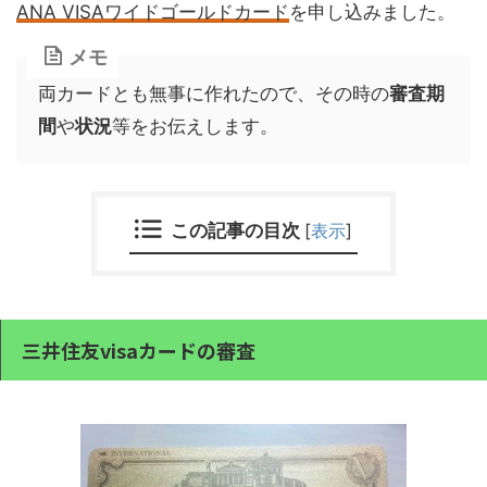
ANA VISAワイドゴールドカード
を申し込みました。
メモ
両カードとも無事に作れたので、その時の
審査期
間
や
状況
等をお伝えします。
この記事の目次
[
表示
]
三井住友visaカードの審査