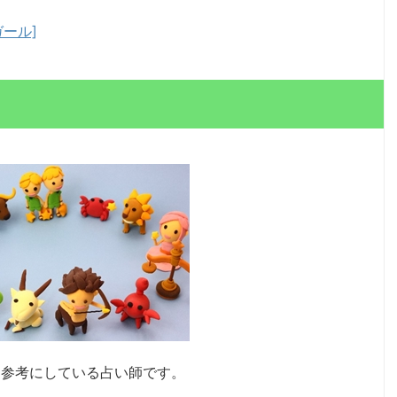
ドガール]
も参考にしている占い師
です。