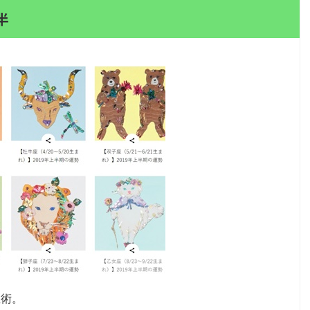
半
星術
。